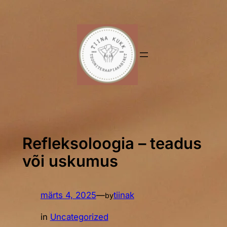
Liigu
sisu
juurde
Refleksoloogia – teadus
või uskumus
märts 4, 2025
—
tiinak
by
in
Uncategorized