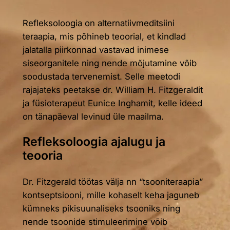
Refleksoloogia on alternatiivmeditsiini
teraapia, mis põhineb teoorial, et kindlad
jalatalla piirkonnad vastavad inimese
siseorganitele ning nende mõjutamine võib
soodustada tervenemist. Selle meetodi
rajajateks peetakse dr. William H. Fitzgeraldit
ja füsioterapeut Eunice Inghamit, kelle ideed
on tänapäeval levinud üle maailma.
Refleksoloogia ajalugu ja
teooria
Dr. Fitzgerald töötas välja nn “tsooniteraapia”
kontseptsiooni, mille kohaselt keha jaguneb
kümneks pikisuunaliseks tsooniks ning
nende tsoonide stimuleerimine võib