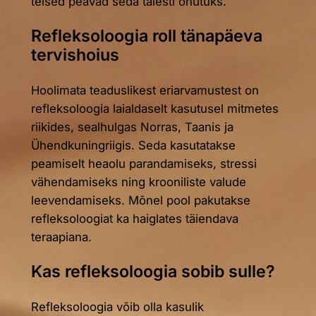
teised peavad seda täiesti ohutuks.
Refleksoloogia roll tänapäeva
tervishoius
Hoolimata teaduslikest eriarvamustest on
refleksoloogia laialdaselt kasutusel mitmetes
riikides, sealhulgas Norras, Taanis ja
Ühendkuningriigis. Seda kasutatakse
peamiselt heaolu parandamiseks, stressi
vähendamiseks ning krooniliste valude
leevendamiseks. Mõnel pool pakutakse
refleksoloogiat ka haiglates täiendava
teraapiana.
Kas refleksoloogia sobib sulle?
Refleksoloogia võib olla kasulik