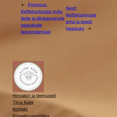
←
Previous:
Next:
Refleksoloogia mõju
Refleksoloogia
laste ja täiskasvanute
ema ja beebi
peavalude
heaoluks
→
leevendamisel
Hinnakiri ja teenused
Tiina Kukk
Kontakt
Privaatsuspoliitika