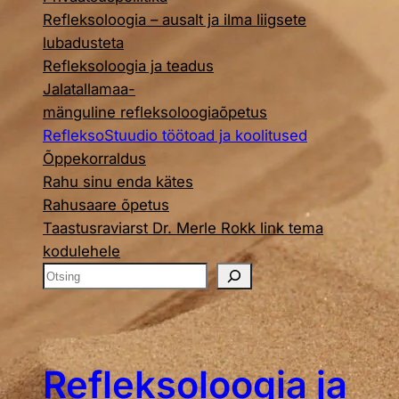
Refleksoloogia – ausalt ja ilma liigsete
lubadusteta
Refleksoloogia ja teadus
Jalatallamaa-
mänguline refleksoloogiaõpetus
RefleksoStuudio töötoad ja koolitused
Õppekorraldus
Rahu sinu enda kätes
Rahusaare õpetus
Taastusraviarst Dr. Merle Rokk link tema
kodulehele
O
t
s
i
n
Refleksoloogia ja
g