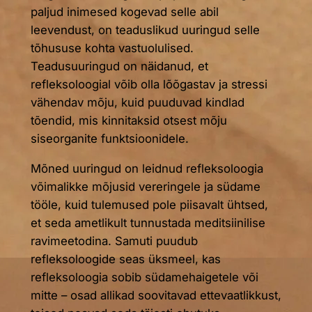
paljud inimesed kogevad selle abil
leevendust, on teaduslikud uuringud selle
tõhususe kohta vastuolulised.
Teadusuuringud on näidanud, et
refleksoloogial võib olla lõõgastav ja stressi
vähendav mõju, kuid puuduvad kindlad
tõendid, mis kinnitaksid otsest mõju
siseorganite funktsioonidele.
Mõned uuringud on leidnud refleksoloogia
võimalikke mõjusid vereringele ja südame
tööle, kuid tulemused pole piisavalt ühtsed,
et seda ametlikult tunnustada meditsiinilise
ravimeetodina. Samuti puudub
refleksoloogide seas üksmeel, kas
refleksoloogia sobib südamehaigetele või
mitte – osad allikad soovitavad ettevaatlikkust,