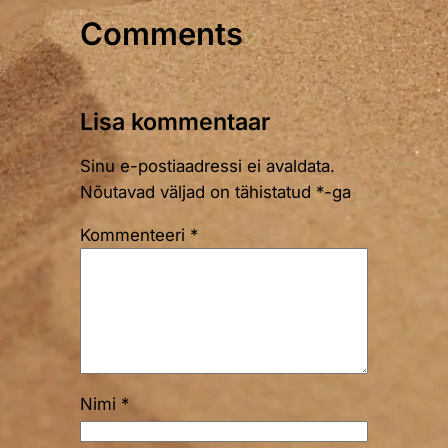
Comments
Lisa kommentaar
Sinu e-postiaadressi ei avaldata.
Nõutavad väljad on tähistatud
*
-ga
Kommenteeri
*
Nimi
*