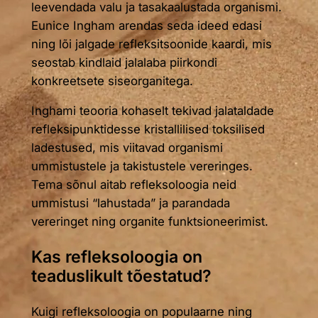
leevendada valu ja tasakaalustada organismi.
Eunice Ingham arendas seda ideed edasi
ning lõi jalgade refleksitsoonide kaardi, mis
seostab kindlaid jalalaba piirkondi
konkreetsete siseorganitega.
Inghami teooria kohaselt tekivad jalataldade
refleksipunktidesse kristallilised toksilised
ladestused, mis viitavad organismi
ummistustele ja takistustele vereringes.
Tema sõnul aitab refleksoloogia neid
ummistusi “lahustada” ja parandada
vereringet ning organite funktsioneerimist.
Kas refleksoloogia on
teaduslikult tõestatud?
Kuigi refleksoloogia on populaarne ning