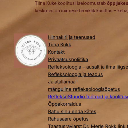
Tiina Kuke koolitusi iseloomustab
õppijakes
keskmes on inimese terviklik käsitlus – keh
Hinnakiri ja teenused
Tiina Kukk
Kontakt
Privaatsuspoliitika
Refleksoloogia – ausalt ja ilma liigs
Refleksoloogia ja teadus
Jalatallamaa-
mänguline refleksoloogiaõpetus
RefleksoStuudio töötoad ja koolitu
Õppekorraldus
Rahu sinu enda kätes
Rahusaare õpetus
Taastusraviarst Dr. Merle Rokk link