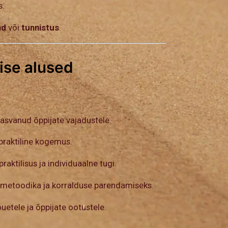
s.
nd
või
tunnistus
.
ise alused
kasvanud õppijate vajadustele.
 praktiline kogemus.
aktilisus ja individuaalne tugi.
su, metoodika ja korralduse parendamiseks.
uetele ja õppijate ootustele.