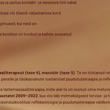
s ja jaotus kontakt- ja iseseisva töö vahel
stuse või tõendi väljastamise kord
gimused, kui neid on
 koolitus on loodud ja kellele suunatud
ažiterapeut (tase 6)
,
massöör (tase 5)
. Ta on töötanud re
, perede ja täiskasvanute toetamisel puudutusteraapia ja ref
ja lastemassaažiteraapia, mille alal ta on loonud oma meto
 aastatel 2009–2022
, kus viis läbi mitmekülgseid tervise- ja
 täienduskoolitusi refleksoloogia ja puudutusteraapia valdko