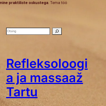
mine praktiliste oskustega
. Tema töö
Refleksoloogi
a ja massaaž
Tartu