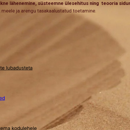
kne lähenemine, süsteemne ülesehitus ning teooria sidu
a, meele ja arengu tasakaalustatud toetamine.
ete lubadusteta
sed
 tema kodulehele