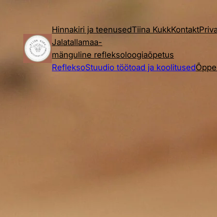
Hinnakiri ja teenused
Tiina Kukk
Kontakt
Priv
Jalatallamaa-
mänguline refleksoloogiaõpetus
RefleksoStuudio töötoad ja koolitused
Õppe