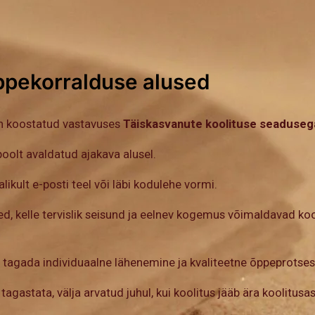
õppekorralduse alused
on koostatud vastavuses
Täiskasvanute koolituse seaduseg
oolt avaldatud ajakava alusel.
likult e-posti teel või läbi kodulehe vormi.
sed, kelle tervislik seisund ja eelnev kogemus võimaldavad k
t tagada individuaalne lähenemine ja kvaliteetne õppeprotses
gastata, välja arvatud juhul, kui koolitus jääb ära koolitusas