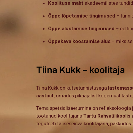
Koolituse maht
akadeemilistes tundide
Õppe lõpetamise tingimused
– tunni
Õppe alustamise tingimused
– eeltin
Õppekava koostamise alus
– miks see
Tiina Kukk – koolitaja
Tiina Kukk on kutsetunnistusega
lastemassa
aastast
, omades pikaajalist kogemust laste
Tema spetsialiseerumine on refleksoloogia 
töötanud koolitajana
Tartu Rahvaülikoolis
tegutseb ta iseseisva koolitajana, pakkudes