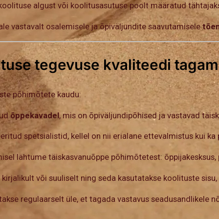
oolituse algust või koolitusasutuse poolt määratud tähtajak
ale vastavalt osalemisele ja õpiväljundite saavutamisele
tõe
tuse tegevuse kvaliteedi tagam
iste põhimõtete kaudu:
tud
õppekavadel
, mis on õpiväljundipõhised ja vastavad täis
itud spetsialistid, kellel on nii erialane ettevalmistus kui ka
misel lähtume täiskasvanuõppe põhimõtetest: õppijakesksus, pr
 kirjalikult või suuliselt ning seda kasutatakse koolituste si
takse regulaarselt üle, et tagada vastavus seadusandlikele nõ