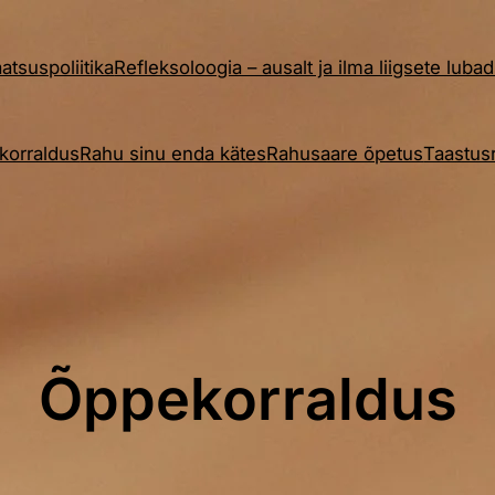
aatsuspoliitika
Refleksoloogia – ausalt ja ilma liigsete luba
korraldus
Rahu sinu enda kätes
Rahusaare õpetus
Taastusr
Õppekorraldus