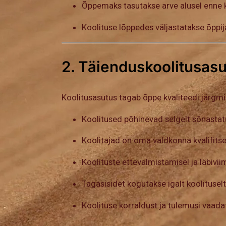
Õppemaks tasutakse arve alusel enne k
Koolituse lõppedes väljastatakse õppij
2. Täienduskoolitusasu
Koolitusasutus tagab õppe kvaliteedi järgm
Koolitused põhinevad selgelt sõnasta
Koolitajad on oma valdkonna kvalifitseer
Koolituste ettevalmistamisel ja läbivii
Tagasisidet kogutakse igalt koolituselt
Koolituse korraldust ja tulemusi vaada