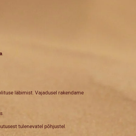
a
.
oolituse läbimist. Vajadusel rakendame
s.
utusest tulenevatel põhjustel.