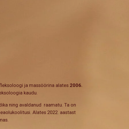
fleksoloogi ja massöörina alates
2006.
leksoloogia kaudu.
odika ning avaldanud raamatu. Ta on
 heaolukoolitusi. Alates 2022. aastast
nnas.