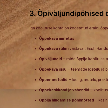
3. Õpiväljundipõhised
Iga koolituse kohta on koostatud eraldi õpp
Õppekava nimetus
Õppekava rühm
vastavalt Eesti Haridu
Õpiväljundid
– mida õppija koolituse t
Õppekava sisu
– teemade loetelu ja p
Õppemeetodid
– loeng, arutelu, prakt
Õppekeskkond ja vahendid
– koolitu
Õppija hindamise põhimõtted
– kas hi