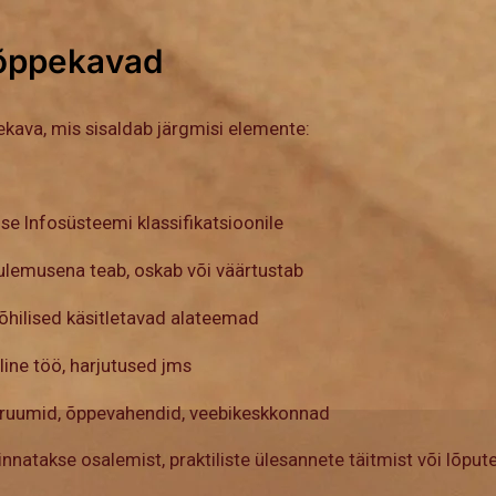
 õppekavad
ekava, mis sisaldab järgmisi elemente:
se Infosüsteemi klassifikatsioonile
ulemusena teab, oskab või väärtustab
õhilised käsitletavad alateemad
iline töö, harjutused jms
sruumid, õppevahendid, veebikeskkonnad
nnatakse osalemist, praktiliste ülesannete täitmist või lõpute