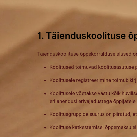
1. Täienduskoolituse 
Täienduskoolituse õppekorralduse alused 
Koolitused toimuvad koolitusasutuse p
Koolitusele registreerimine toimub kirja
Koolitusele võetakse vastu kõik huvili
erilahendusi erivajadustega õppijatele.
Koolitusgruppide suurus on piiratud, e
Koolituse katkestamisel õppemaksu ei ta