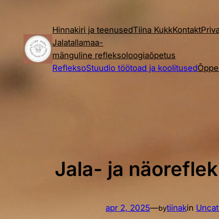
Liigu
sisu
Hinnakiri ja teenused
Tiina Kukk
Kontakt
Priv
juurde
Jalatallamaa-
mänguline refleksoloogiaõpetus
RefleksoStuudio töötoad ja koolitused
Õppe
Jala- ja näorefle
apr 2, 2025
—
tiinak
in
Uncat
by