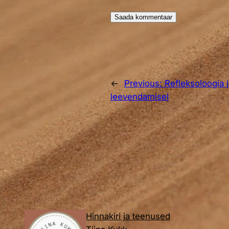
←
Previous:
Refleksoloogia 
leevendamisel
Hinnakiri ja teenused