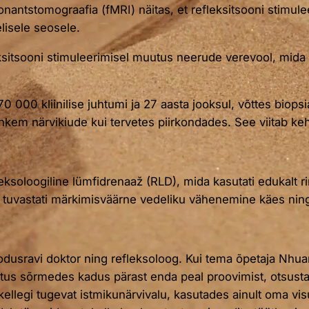
ntstomograafia (fMRI) näitas, et refleksitsooni stimuleer
elisele seosele.
ksitsooni stimuleerimisel muutus neerude verevool, mida 
0 kliinilise juhtumi ja 27 aasta jooksul, võttes biopsiai
hkem närvikiude kui tervetes piirkondades. See viitab keh
eksoloogiline lümfidrenaaž (RLD), mida kasutati edukalt r
tuvastati märkimisväärne vedeliku vähenemine käes ning 
odusravi doktor ning refleksoloog. Kui tema õpetaja Nhua
undetus sõrmedes kadus pärast enda peal proovimist, otsus
kellegi tugevat istmikunärvivalu, kasutades ainult oma v