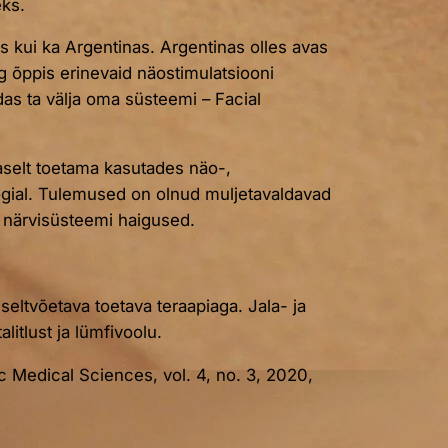
eks.
s kui ka Argentinas. Argentinas olles avas
ng õppis erinevaid näostimulatsiooni
as ta välja oma süsteemi – Facial
selt toetama kasutades näo-,
oogial. Tulemused on olnud muljetavaldavad
e närvisüsteemi haigused.
iseltvõetava toetava teraapiaga. Jala- ja
itlust ja lümfivoolu.
c Medical Sciences, vol. 4, no. 3, 2020,