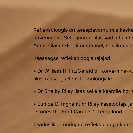
Refleksoloogia on teraapiavorm, mis kesken
tervenemist. Selle juured ulatuvad tuhande
Anne Hilarius-Fordi uurimusel, mis ilmus a
Kaasaegse refleksoloogia rajajad
• Dr William H. FitzGerald oli kõrva-nina-k
alus kaasaegsele refleksoloogiale.
• Dr Shelby Riley lisas sellele kaardile ho
• Eunice D. Ingham, dr Riley kaastöötaja ja
“Stories the Feet Can Tell”. Tema tööd pee
Teaduslikud uuringud refleksoloogia kohta