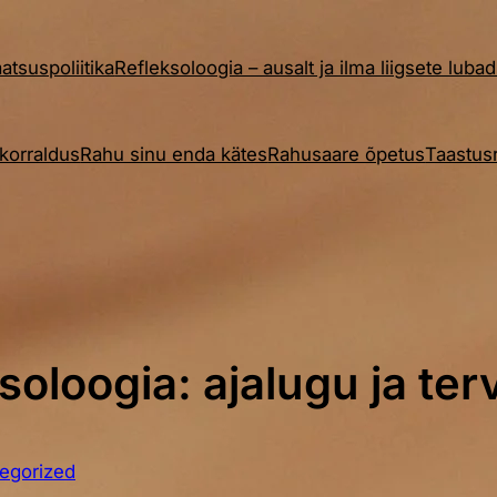
aatsuspoliitika
Refleksoloogia – ausalt ja ilma liigsete luba
korraldus
Rahu sinu enda kätes
Rahusaare õpetus
Taastusr
ksoloogia: ajalugu ja te
egorized