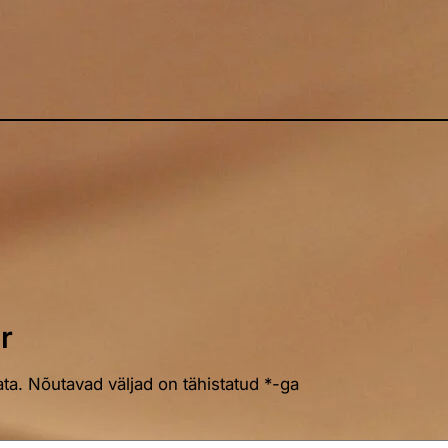
r
ta.
Nõutavad väljad on tähistatud
*
-ga