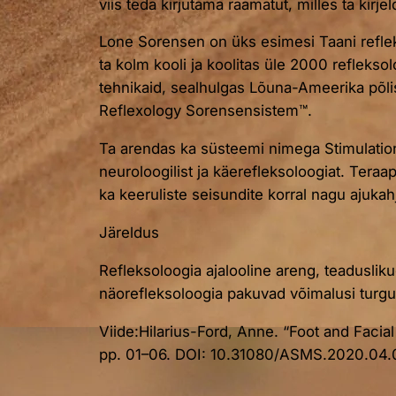
viis teda kirjutama raamatut, milles ta kirj
Lone Sorensen on üks esimesi Taani refleks
ta kolm kooli ja koolitas üle 2000 reflekso
tehnikaid, sealhulgas Lõuna-Ameerika põli
Reflexology Sorensensistem™.
Ta arendas ka süsteemi nimega Stimulatio
neuroloogilist ja käerefleksoloogiat. Tera
ka keeruliste seisundite korral nagu ajuk
Järeldus
Refleksoloogia ajalooline areng, teaduslikud
näorefleksoloogia pakuvad võimalusi turguta
Viide:Hilarius-Ford, Anne. “Foot and Facia
pp. 01–06. DOI: 10.31080/ASMS.2020.04