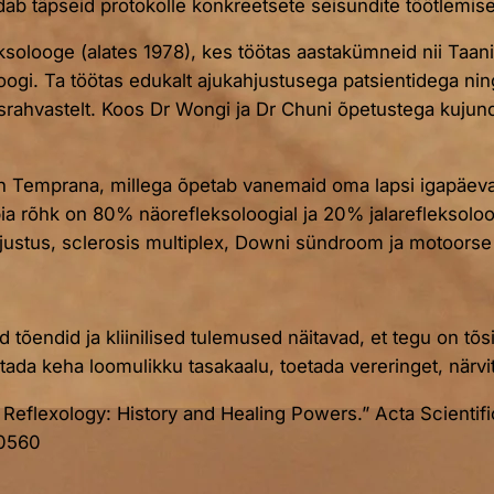
eldab täpseid protokolle konkreetsete seisundite töötlemis
olooge (alates 1978), kes töötas aastakümneid nii Taani
loogi. Ta töötas edukalt ajukahjustusega patsientidega ni
srahvastelt. Koos Dr Wongi ja Dr Chuni õpetustega kujund
n Temprana, millega õpetab vanemaid oma lapsi igapäeva
apia rõhk on 80% näorefleksoloogial ja 20% jalarefleksol
ahjustus, sclerosis multiplex, Downi sündroom ja motoors
 tõendid ja kliinilised tulemused näitavad, et tegu on tõs
da keha loomulikku tasakaalu, toetada vereringet, närvital
l Reflexology: History and Healing Powers.” Acta Scientifi
.0560