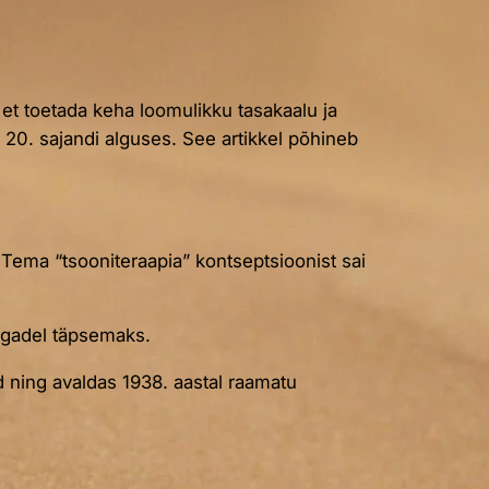
et toetada keha loomulikku tasakaalu ja
 20. sajandi alguses. See artikkel põhineb
. Tema “tsooniteraapia” kontseptsioonist sai
algadel täpsemaks.
id ning avaldas 1938. aastal raamatu