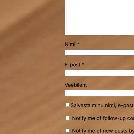
Nimi
*
E-post
*
Veebileht
Salvesta minu nimi, e-post
Notify me of follow-up c
Notify me of new posts by