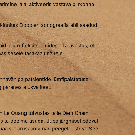
imine jalal aktiveeris vastava piirkonna
kinnitas Doppleri sonograafia abil saadud
d jala refleksitsoonidest. Ta avastas, et
asisesele tasakaaluhäirele.
innavähiga patsientide lümfipaistetuse
paranes elukvaliteet.
n Le Quang tutvustas talle Dien Chami
tas ta õppima asuda. Juba järgmisel päeval
isuaalset arusaama näo peegeldustest. See