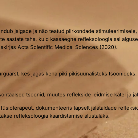
dub jalgade ja näo teatud piirkondade stimuleerimisele, 
te aastate taha, kuid kaasaegne refleksoloogia sai alguse
jakirjas Acta Scientific Medical Sciences (2020).
urguarst, kes jagas keha piki pikisuunalisteks tsoonideks
risontaalsed tsoonid, muutes reflekside leidmise kätel ja j
 füsioterapeut, dokumenteeris täpselt jalataldade refleks
takse refleksoloogia kaardistamise alustalaks.