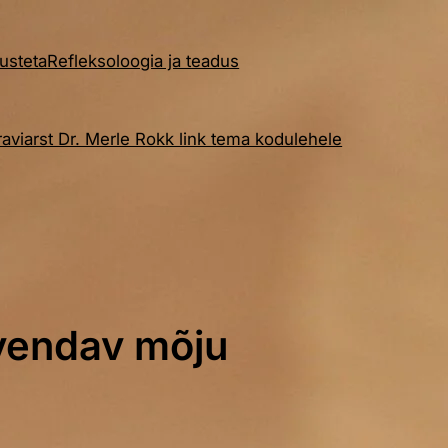
dusteta
Refleksoloogia ja teadus
aviarst Dr. Merle Rokk link tema kodulehele
rvendav mõju