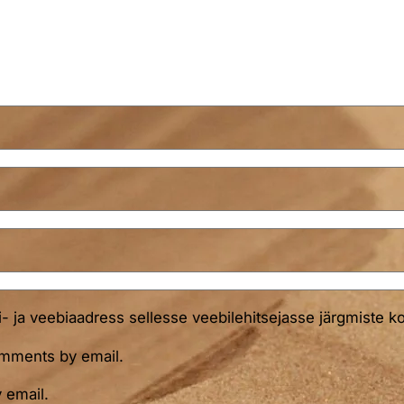
i- ja veebiaadress sellesse veebilehitsejasse järgmiste 
omments by email.
 email.