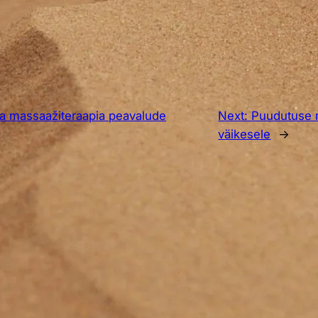
ja massaažiteraapia peavalude
Next:
Puudutuse m
väikesele
→