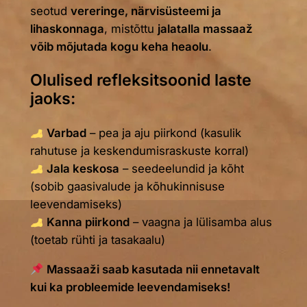
seotud
vereringe, närvisüsteemi ja
lihaskonnaga
, mistõttu
jalatalla massaaž
võib mõjutada kogu keha heaolu
.
Olulised refleksitsoonid laste
jaoks:
Varbad
– pea ja aju piirkond (kasulik
rahutuse ja keskendumisraskuste korral)
Jala keskosa
– seedeelundid ja kõht
(sobib gaasivalude ja kõhukinnisuse
leevendamiseks)
Kanna piirkond
– vaagna ja lülisamba alus
(toetab rühti ja tasakaalu)
Massaaži saab kasutada nii ennetavalt
kui ka probleemide leevendamiseks!