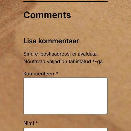
Comments
Lisa kommentaar
Sinu e-postiaadressi ei avaldata.
Nõutavad väljad on tähistatud
*
-ga
Kommenteeri
*
Nimi
*