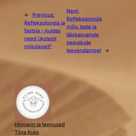
Next:
←
Previous:
Refleksoloogia
Refleksoloogia ja
mõju laste ja
fastsia – kuidas
täiskasvanute
need üksteist
peavalude
mõjutavad?
leevendamisel
→
Hinnakiri ja teenused
Tiina Kukk