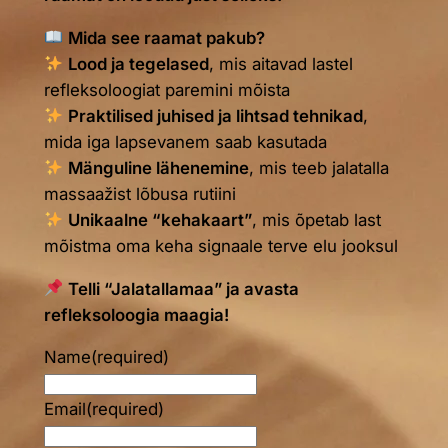
Mida see raamat pakub?
Lood ja tegelased
, mis aitavad lastel
refleksoloogiat paremini mõista
Praktilised juhised ja lihtsad tehnikad
,
mida iga lapsevanem saab kasutada
Mänguline lähenemine
, mis teeb jalatalla
massaažist lõbusa rutiini
Unikaalne “kehakaart”
, mis õpetab last
mõistma oma keha signaale terve elu jooksul
Telli “Jalatallamaa” ja avasta
refleksoloogia maagia!
Name
(required)
Email
(required)