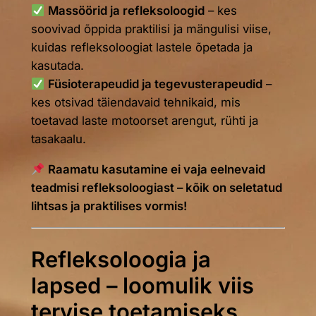
Massöörid ja refleksoloogid
– kes
soovivad õppida praktilisi ja mängulisi viise,
kuidas refleksoloogiat lastele õpetada ja
kasutada.
Füsioterapeudid ja tegevusterapeudid
–
kes otsivad täiendavaid tehnikaid, mis
toetavad laste motoorset arengut, rühti ja
tasakaalu.
Raamatu kasutamine ei vaja eelnevaid
teadmisi refleksoloogiast – kõik on seletatud
lihtsas ja praktilises vormis!
Refleksoloogia ja
lapsed – loomulik viis
tervise toetamiseks