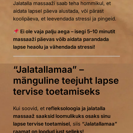
Jalatalla massaaži saab teha hommikul, et
aidata lapsel päeva alustada, või pärast
koolipäeva, et leevendada stressi ja pingeid.
Ei ole vaja palju aega – isegi 5–10 minutit
massaaži päevas võib aidata parandada
lapse heaolu ja vähendada stressi!
“Jalatallamaa” –
mänguline teejuht lapse
tervise toetamiseks
Kui soovid, et
refleksoloogia ja jalatalla
massaaž saaksid loomulikuks osaks sinu
lapse tervise toetamisel
, siis
“Jalatallamaa”
raamat on loodud just selleks!