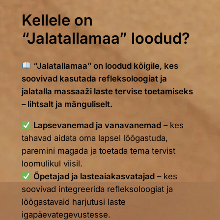
Kellele on
“Jalatallamaa” loodud?
“Jalatallamaa” on loodud kõigile, kes
soovivad kasutada refleksoloogiat ja
jalatalla massaaži laste tervise toetamiseks
– lihtsalt ja mänguliselt.
Lapsevanemad ja vanavanemad
– kes
tahavad aidata oma lapsel lõõgastuda,
paremini magada ja toetada tema tervist
loomulikul viisil.
Õpetajad ja lasteaiakasvatajad
– kes
soovivad integreerida refleksoloogiat ja
lõõgastavaid harjutusi laste
igapäevategevustesse.