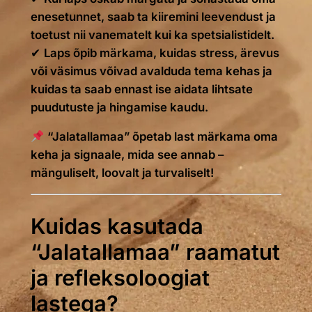
enesetunnet, saab ta kiiremini leevendust ja
toetust nii vanematelt kui ka spetsialistidelt.
✔
Laps õpib märkama, kuidas stress, ärevus
või väsimus võivad avalduda tema kehas ja
kuidas ta saab ennast ise aidata lihtsate
puudutuste ja hingamise kaudu.
“Jalatallamaa” õpetab last märkama oma
keha ja signaale, mida see annab –
mänguliselt, loovalt ja turvaliselt!
Kuidas kasutada
“Jalatallamaa” raamatut
ja refleksoloogiat
lastega?