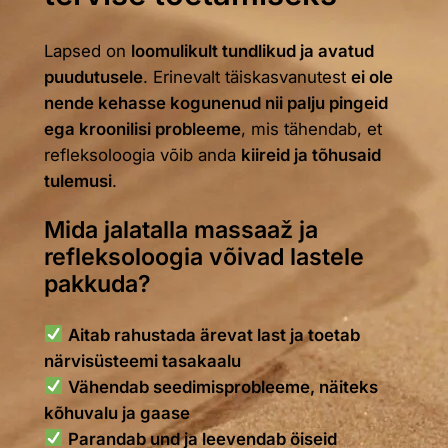
Lapsed on
loomulikult tundlikud ja avatud
puudutusele
. Erinevalt täiskasvanutest
ei ole
nende kehasse kogunenud nii palju pingeid
ega kroonilisi probleeme
, mis tähendab, et
refleksoloogia võib anda
kiireid ja tõhusaid
tulemusi
.
Mida jalatalla massaaž ja
refleksoloogia võivad lastele
pakkuda?
Aitab rahustada ärevat last ja toetab
närvisüsteemi tasakaalu
Vähendab seedimisprobleeme, näiteks
kõhuvalu ja gaase
Parandab und ja leevendab öiseid