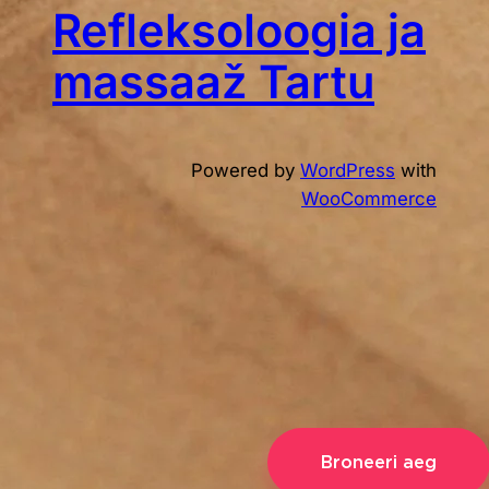
n
Refleksoloogia ja
g
massaaž Tartu
Powered by
WordPress
with
WooCommerce
Broneeri aeg
Vali kategooria