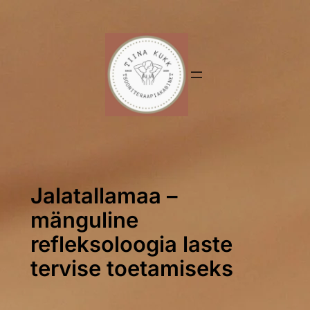
Liigu
sisu
juurde
Jalatallamaa –
mänguline
refleksoloogia laste
tervise toetamiseks