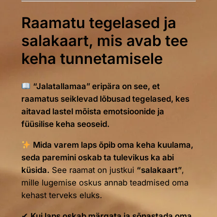
Raamatu tegelased ja
salakaart, mis avab tee
keha tunnetamisele
“Jalatallamaa” eripära on see, et
raamatus seiklevad lõbusad tegelased, kes
aitavad lastel mõista emotsioonide ja
füüsilise keha seoseid.
Mida varem laps õpib oma keha kuulama,
seda paremini oskab ta tulevikus ka abi
küsida.
See raamat on justkui
“salakaart”
,
mille lugemise oskus annab teadmised oma
kehast terveks eluks.
✔
Kui laps oskab märgata ja sõnastada oma