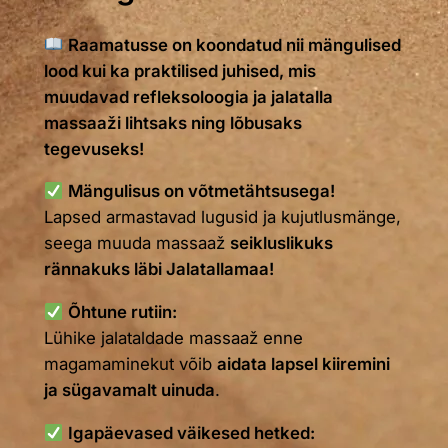
Raamatusse on koondatud nii mängulised
lood kui ka praktilised juhised, mis
muudavad refleksoloogia ja jalatalla
massaaži lihtsaks ning lõbusaks
tegevuseks!
Mängulisus on võtmetähtsusega!
Lapsed armastavad lugusid ja kujutlusmänge,
seega muuda massaaž
seikluslikuks
rännakuks läbi Jalatallamaa!
Õhtune rutiin:
Lühike jalataldade massaaž enne
magamaminekut võib
aidata lapsel kiiremini
ja sügavamalt uinuda
.
Igapäevased väikesed hetked: