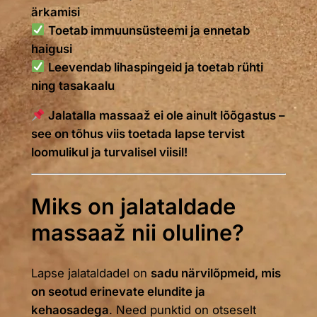
ärkamisi
Toetab immuunsüsteemi ja ennetab
haigusi
Leevendab lihaspingeid ja toetab rühti
ning tasakaalu
Jalatalla massaaž ei ole ainult lõõgastus –
see on tõhus viis toetada lapse tervist
loomulikul ja turvalisel viisil!
Miks on jalataldade
massaaž nii oluline?
Lapse jalataldadel on
sadu närvilõpmeid, mis
on seotud erinevate elundite ja
kehaosadega
. Need punktid on otseselt