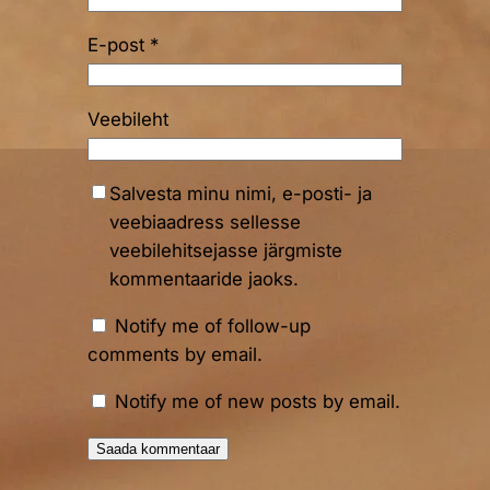
E-post
*
Veebileht
Salvesta minu nimi, e-posti- ja
veebiaadress sellesse
veebilehitsejasse järgmiste
kommentaaride jaoks.
Notify me of follow-up
comments by email.
Notify me of new posts by email.