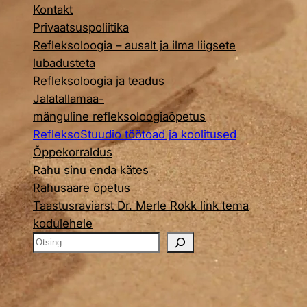
Kontakt
Privaatsuspoliitika
Refleksoloogia – ausalt ja ilma liigsete
lubadusteta
Refleksoloogia ja teadus
Jalatallamaa-
mänguline refleksoloogiaõpetus
RefleksoStuudio töötoad ja koolitused
Õppekorraldus
Rahu sinu enda kätes
Rahusaare õpetus
Taastusraviarst Dr. Merle Rokk link tema
kodulehele
O
t
s
i