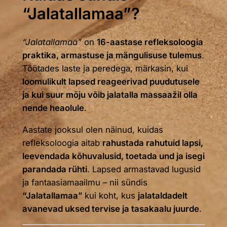
“Jalatallamaa”?
“Jalatallamaa”
on
16-aastase refleksoloogia
praktika, armastuse ja mängulisuse tulemus
.
Töötades laste ja peredega, märkasin, kui
loomulikult lapsed reageerivad puudutusele
ja kui suur mõju võib jalatalla massaažil olla
nende heaolule
.
Aastate jooksul olen näinud, kuidas
refleksoloogia aitab
rahustada rahutuid lapsi,
leevendada kõhuvalusid, toetada und ja isegi
parandada rühti
. Lapsed armastavad lugusid
ja fantaasiamaailmu – nii sündis
“Jalatallamaa”
kui koht, kus
jalataldadelt
avanevad uksed tervise ja tasakaalu juurde
.